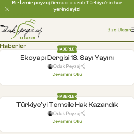
Bir İzmir peyzaj firması olarak Türkiye’nin her
Skip to navigation
yerindeyiz!
Skip to main content
Bize Ulaşın
Haberler
HABERLER
Ekoyapı Dergisi 18. Sayı Yayını
Odak Peyzaj
Devamını Oku
HABERLER
Türkiye’yi Temsile Hak Kazandık
Odak Peyzaj
Devamını Oku