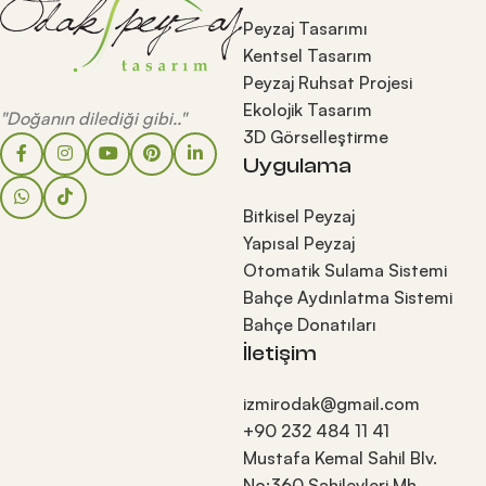
Peyzaj Tasarımı
Kentsel Tasarım
Peyzaj Ruhsat Projesi
Ekolojik Tasarım
"Doğanın dilediği gibi.."
3D Görselleştirme
Uygulama
Bitkisel Peyzaj
Yapısal Peyzaj
Otomatik Sulama Sistemi
Bahçe Aydınlatma Sistemi
Bahçe Donatıları
İletişim
izmirodak@gmail.com
+90 232 484 11 41
Mustafa Kemal Sahil Blv.
No:360 Sahilevleri Mh.