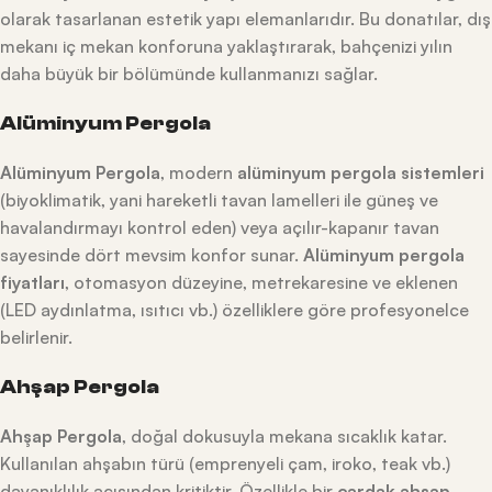
olarak tasarlanan estetik yapı elemanlarıdır. Bu donatılar, dış
mekanı iç mekan konforuna yaklaştırarak, bahçenizi yılın
daha büyük bir bölümünde kullanmanızı sağlar.
Alüminyum Pergola
Alüminyum Pergola
, modern
alüminyum pergola sistemleri
(biyoklimatik, yani hareketli tavan lamelleri ile güneş ve
havalandırmayı kontrol eden) veya açılır-kapanır tavan
sayesinde dört mevsim konfor sunar.
Alüminyum pergola
fiyatları
, otomasyon düzeyine, metrekaresine ve eklenen
(LED aydınlatma, ısıtıcı vb.) özelliklere göre profesyonelce
belirlenir.
Ahşap Pergola
Ahşap Pergola
, doğal dokusuyla mekana sıcaklık katar.
Kullanılan ahşabın türü (emprenyeli çam, iroko, teak vb.)
dayanıklılık açısından kritiktir. Özellikle bir
çardak ahşap