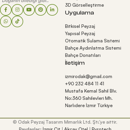
"Doğanın dilediği gibi.."
3D Görselleştirme
Uygulama
Bitkisel Peyzaj
Yapısal Peyzaj
Otomatik Sulama Sistemi
Bahçe Aydınlatma Sistemi
Bahçe Donatıları
İletişim
izmirodak@gmail.com
+90 232 484 11 41
Mustafa Kemal Sahil Blv.
No:360 Sahilevleri Mh.
Narlıdere İzmir Türkiye
© Odak Peyzaj Tasarım Mimarlık Ltd. Şti.'ye aittir.
Paydaşlar:
İzmir Çit
|
Akçay Otel
|
Pyrotech