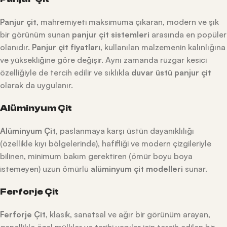
Panjur çit
, mahremiyeti maksimuma çıkaran, modern ve şık
bir görünüm sunan
panjur çit sistemleri
arasında en popüler
olanıdır.
Panjur çit fiyatları
, kullanılan malzemenin kalınlığına
ve yüksekliğine göre değişir. Aynı zamanda rüzgar kesici
özelliğiyle de tercih edilir ve sıklıkla
duvar üstü panjur çit
olarak da uygulanır.
Alüminyum Çit
Alüminyum Çit
, paslanmaya karşı üstün dayanıklılığı
(özellikle kıyı bölgelerinde), hafifliği ve modern çizgileriyle
bilinen, minimum bakım gerektiren (ömür boyu boya
istemeyen) uzun ömürlü
alüminyum çit modelleri
sunar.
Ferforje Çit
Ferforje Çit
, klasik, sanatsal ve ağır bir görünüm arayan,
genellikle özel mülkler ve tarihi yapılar için tercih edilen bir