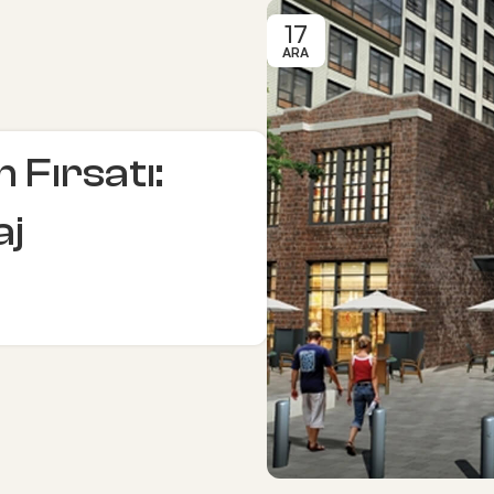
17
ARA
 Fırsatı:
aj