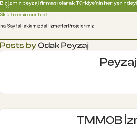
Bir İzmir peyzaj firması olarak Türkiye’nin her yerindeyi
Skip to navigation
Skip to main content
na Sayfa
Hakkımızda
Hizmetler
Projelerimiz
Posts by
Odak Peyzaj
Peyzaj
TMMOB İzm