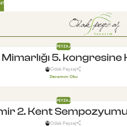
z!
PEYZAJ
 Mimarlığı 5. kongresine K
Odak Peyzaj
Devamını Oku
PEYZAJ
ir 2. Kent Sempozyumu’n
Odak Peyzaj