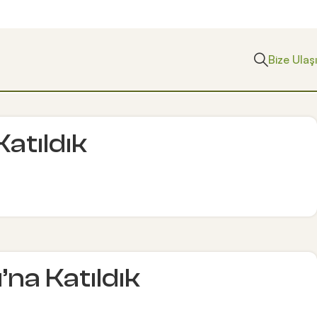
Bize Ulaş
atıldık
a Katıldık