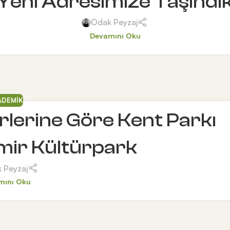
Yeni Adresimize Taşındı
Odak Peyzaj
Devamını Oku
ADEMIK
erlerine Göre Kent Parkı
İzmir Kültürpark
 Peyzaj
mını Oku