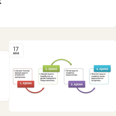
k
17
ARA