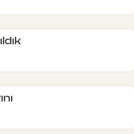
ıldık
ını