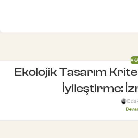
AK
Ekolojik Tasarım Krit
İyileştirme: 
Odak
Deva