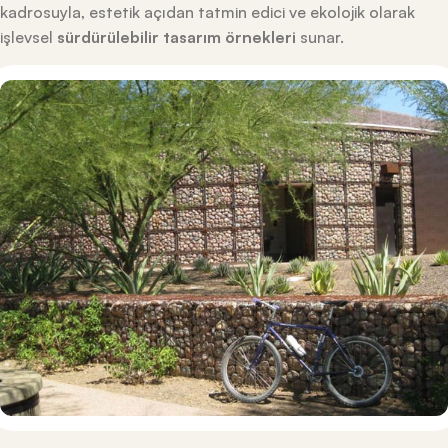
kadrosuyla, estetik açıdan tatmin edici ve ekolojik olarak
işlevsel
sürdürülebilir tasarım örnekleri
sunar.