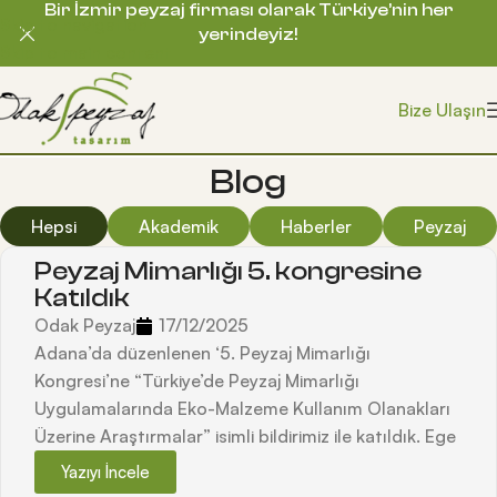
Bir İzmir peyzaj firması olarak Türkiye’nin her
Skip to navigation
yerindeyiz!
Skip to main content
Bize Ulaşın
Blog
Hepsi
Akademik
Haberler
Peyzaj
Peyzaj Mimarlığı 5. kongresine
Katıldık
Odak Peyzaj
17/12/2025
Adana’da düzenlenen ‘5. Peyzaj Mimarlığı
Kongresi’ne “Türkiye’de Peyzaj Mimarlığı
Uygulamalarında Eko-Malzeme Kullanım Olanakları
Üzerine Araştırmalar” isimli bildirimiz ile katıldık. Ege
Yazıyı İncele