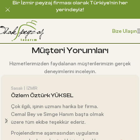
Bir İzmir peyzaj firması olarak Türkiye’nin her
Skip to navigation
yerindeyiz!
Skip to main content
Bize Ulaşın
Müşteri Yorumları
Hizmetlerimizden faydalanan müşterilerimizin gerçek
deneyimlerini inceleyin.
Sasalı | İZMİR
Özlem Öztürk YÜKSEL
Çok ilgili, işinin uzmanı harika bir firma.
Cemal Bey ve Simge Hanım başta olmak
üzere tüm ekibe teşekkür ederiz.
Projelendirme aşamasından uygulama