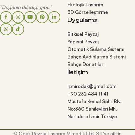
Ekolojik Tasarım
"Doğanın dilediği gibi.."
3D Görselleştirme
Uygulama
Bitkisel Peyzaj
Yapısal Peyzaj
Otomatik Sulama Sistemi
Bahçe Aydınlatma Sistemi
Bahçe Donatıları
İletişim
izmirodak@gmail.com
+90 232 484 11 41
Mustafa Kemal Sahil Blv.
No:360 Sahilevleri Mh.
Narlıdere İzmir Türkiye
© Odak Peyzaj Tasarım Mimarlık Ltd. Şti.'ye aittir.