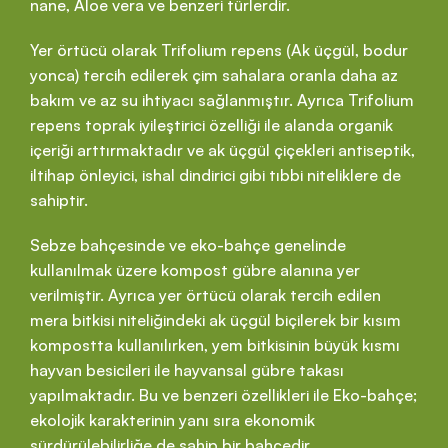
nane, Aloe vera ve benzeri türlerdir.
Yer örtücü olarak Trifolium repens (Ak üçgül, bodur
yonca) tercih edilerek çim sahalara oranla daha az
bakım ve az su ihtiyacı sağlanmıştır. Ayrıca Trifolium
repens toprak iyileştirici özelliği ile alanda organik
içeriği arttırmaktadır ve ak üçgül çiçekleri antiseptik,
iltihap önleyici, ishal dindirici gibi tıbbi niteliklere de
sahiptir.
Sebze bahçesinde ve eko-bahçe genelinde
kullanılmak üzere kompost gübre alanına yer
verilmiştir. Ayrıca yer örtücü olarak tercih edilen
mera bitkisi niteliğindeki ak üçgül biçilerek bir kısım
kompostta kullanılırken, yem bitkisinin büyük kısmı
hayvan besicileri ile hayvansal gübre takası
yapılmaktadır. Bu ve benzeri özellikleri ile Eko-bahçe;
ekolojik karakterinin yanı sıra ekonomik
sürdürülebilirliğe de sahip bir bahçedir.