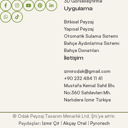
3D Görselleştirme
Uygulama
Bitkisel Peyzaj
Yapısal Peyzaj
Otomatik Sulama Sistemi
Bahçe Aydınlatma Sistemi
Bahçe Donatıları
İletişim
izmirodak@gmail.com
+90 232 484 11 41
Mustafa Kemal Sahil Blv.
No:360 Sahilevleri Mh.
Narlıdere İzmir Türkiye
© Odak Peyzaj Tasarım Mimarlık Ltd. Şti.'ye aittir.
Paydaşlar:
İzmir Çit
|
Akçay Otel
|
Pyrotech