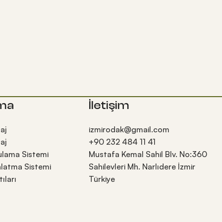
ma
İletişim
aj
izmirodak@gmail.com
aj
+90 232 484 11 41
ulama Sistemi
Mustafa Kemal Sahil Blv. No:360
latma Sistemi
Sahilevleri Mh. Narlıdere İzmir
ıları
Türkiye