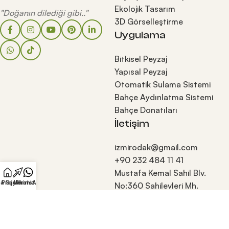
Ekolojik Tasarım
"Doğanın dilediği gibi.."
3D Görselleştirme
Uygulama
Bitkisel Peyzaj
Yapısal Peyzaj
Otomatik Sulama Sistemi
Bahçe Aydınlatma Sistemi
Bahçe Donatıları
İletişim
izmirodak@gmail.com
+90 232 484 11 41
Mustafa Kemal Sahil Blv.
a Sayfa
Projelerimiz
WhatsApp
No:360 Sahilevleri Mh.
Narlıdere İzmir Türkiye
© Odak Peyzaj Tasarım Mimarlık Ltd. Şti.'ye aittir.