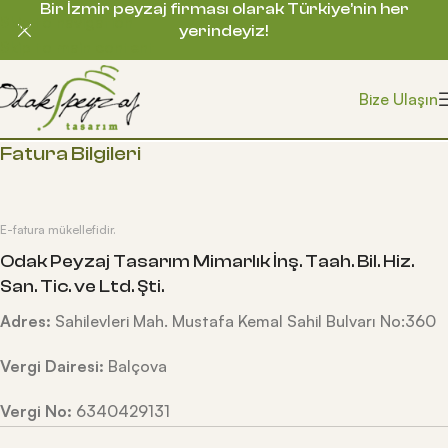
Bir İzmir peyzaj firması olarak Türkiye’nin her
Skip to navigation
yerindeyiz!
Skip to main content
Bize Ulaşın
Fatura Bilgileri
E-fatura mükellefidir.
Odak Peyzaj Tasarım Mimarlık İnş. Taah. Bil. Hiz.
San. Tic. ve Ltd. Şti.
Adres:
Sahilevleri Mah. Mustafa Kemal Sahil Bulvarı No:360
Vergi Dairesi:
Balçova
Vergi No:
6340429131