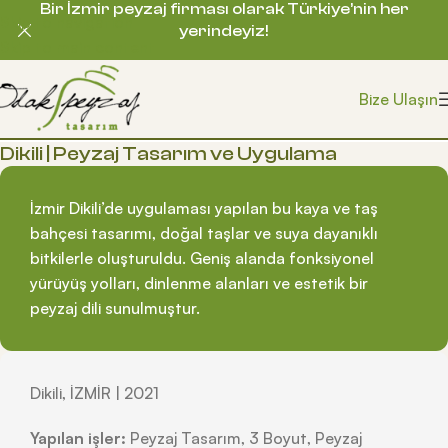
Bir İzmir peyzaj firması olarak Türkiye’nin her
Skip to navigation
yerindeyiz!
Skip to main content
Bize Ulaşın
Dikili | Peyzaj Tasarım ve Uygulama
İzmir Dikili’de uygulaması yapılan bu kaya ve taş
bahçesi tasarımı, doğal taşlar ve suya dayanıklı
bitkilerle oluşturuldu. Geniş alanda fonksiyonel
yürüyüş yolları, dinlenme alanları ve estetik bir
peyzaj dili sunulmuştur.
Dikili, İZMİR | 2021
Yapılan işler:
Peyzaj Tasarım, 3 Boyut, Peyzaj