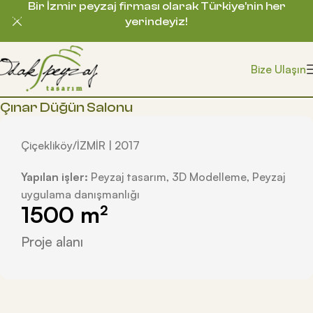
Bir İzmir peyzaj firması olarak Türkiye’nin her
Skip to navigation
yerindeyiz!
Skip to main content
Bize Ulaşın
Çınar Düğün Salonu
Çiçekliköy/İZMİR | 2017
Yapılan işler:
Peyzaj tasarım, 3D Modelleme, Peyzaj
uygulama danışmanlığı
1500
 m²
Proje alanı