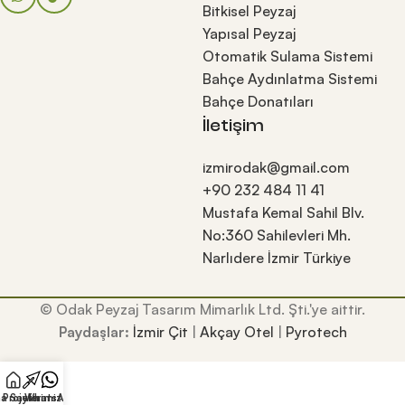
Bitkisel Peyzaj
Yapısal Peyzaj
Otomatik Sulama Sistemi
Bahçe Aydınlatma Sistemi
Bahçe Donatıları
İletişim
izmirodak@gmail.com
+90 232 484 11 41
Mustafa Kemal Sahil Blv.
No:360 Sahilevleri Mh.
Narlıdere İzmir Türkiye
© Odak Peyzaj Tasarım Mimarlık Ltd. Şti.'ye aittir.
Paydaşlar:
İzmir Çit
|
Akçay Otel
|
Pyrotech
a Sayfa
Projelerimiz
WhatsApp